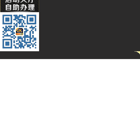
Li****2
Qq****
Hg****
T94***
Yu***9
Kj****5
Bb***4
Gs***4
Yh****