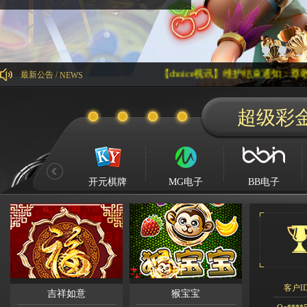
【choice视讯】维护结束通知：尊敬的会员，
最新公告 /
NEWS
Kg****
超级彩
Ying**1
Hg****
Qq****
tu****5
开元棋牌
MG电子
BB电子
Lhs****
Hyl****
Kg****
Gda***
Wo***5
客户I
Qq****
吉祥如意
猴宝宝