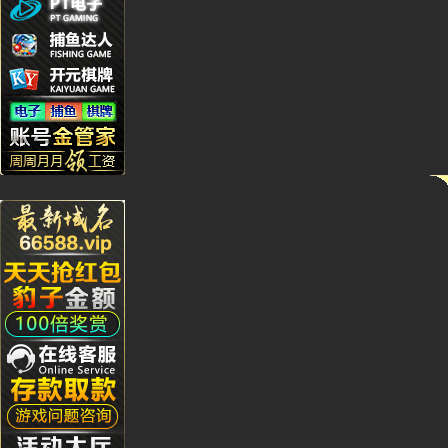
Kj****5
Bb***4
Gs***4
Yh****
Kg****
Ying**1
Hg****
Qq****
tu****5
Lhs****
Hyl****
Kg****
Gda***
Wo***5
Qq****
Wa***l