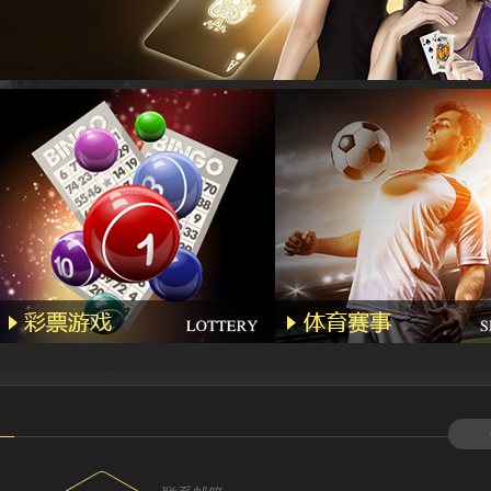
Hyl****
Kg****
Gda***
Wo***5
Qq****
Wa***l
Li****2
Qq****
Hg****
T94***
Yu***9
Kj****5
Bb***4
Gs***4
Yh****
Kg****