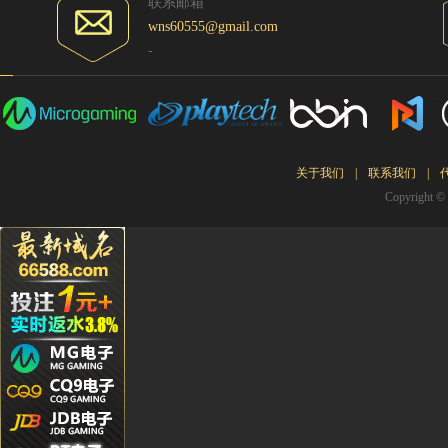
联系邮箱
Ying**1
wns60555@gmail.com
Hg****
-
Qq****
tu****5
Lhs****
Hyl****
Kg****
关于我们
|
联系我们
|
Copyrigh
Gda***
Wo***5
Qq****
Wa***l
Li****2
Qq****
Hg****
T94***
Yu***9