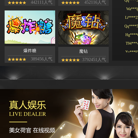
Wa***l
442111人气
452116人气
Li****2
Qq****
Hg****
T94***
Yu***9
爆炸糖
魔钻
Kj****5
389456人气
3792451人气
Bb***4
Gs***4
Yh****
Kg****
Ying**1
Hg****
Qq****
tu****5
Lhs****